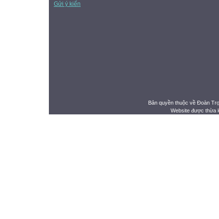
Gửi ý kiến
Bản quyền thuộc về Đoàn Tr
Website được thừa 