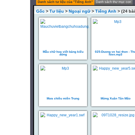
Danh sách tư liệu của "Tiếng Anh"
Danh sách thư mục con
Gốc
>
Tư liệu
>
Ngoại ngữ
>
Tiếng Anh
> (24 bài
Mẫu chữ hoa viết bảng kiểu
025-Duong ve hai thon - Th
đứng
hien.mp3
Mưa chiều miền Trung
Mừng Xuân Tân Mão