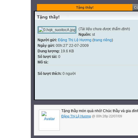
Tặng thầy!
Cù
Tặng thầy!
(
Tài liệu chưa được thẩm định
)
Nguồn:
st
Người gửi:
Đặng Thị Lệ Hương
(
trang riêng
)
Ngày gửi:
00h:27' 22-07-2009
Dung lượng:
19.6 KB
Số lượt tải:
0
Mô tả:
Số lượt thích:
0 người
Tặng thầy món quà nhỏ! Chúc thầy và gia đình
Đặng Thị Lệ Hương
@ 00h:28p 22/07/09