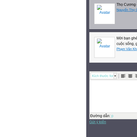
Thọ Cương 
Nguyến Thọ 
Mời bạn ghé
cuộc sống, 
Phạm Văn Kh
Kích thước font
Đường dẫn
:
p
Gửi ý kiến