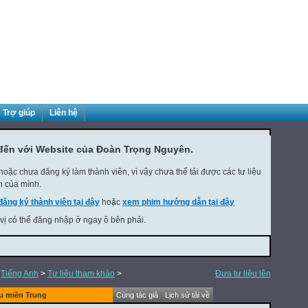
Trợ giúp
Liên hệ
đến với Website của Đoàn Trọng Nguyên.
oặc chưa đăng ký làm thành viên, vì vậy chưa thể tải được các tư liệu
h của mình.
đăng ký thành viên tại đây
hoặc
xem phim hướng dẫn tại đây
 vị có thể đăng nhập ở ngay ô bên phải.
>
Tiếng Anh
>
Tư liệu tham khảo
>
Đưa tư liệu lên
u miền Trung
Cùng tác giả
Lịch sử tải về