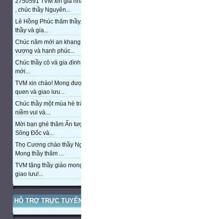
2750591 TVM xin gia nhập trang
, chúc thầy Nguyên...
Lê Hồng Phúc thăm thầy. Chúc
thầy và gia...
Chúc năm mới an khang, thịnh
vượng và hạnh phúc...
Chúc thầy cô và gia đình năm
mới...
TVM xin chào! Mong được làm
quen và giao lưu...
Chúc thầy một mùa hè tràn đầy
niềm vui và...
Mời bạn ghé thăm Ấn tượng cửa
Sông Đốc và...
Thọ Cương chào thầy Nguyễn.
Mong thầy thăm ...
TVM tặng thầy giáo mong được
giao lưu!...
HỖ TRỢ TRỰC TUYẾN