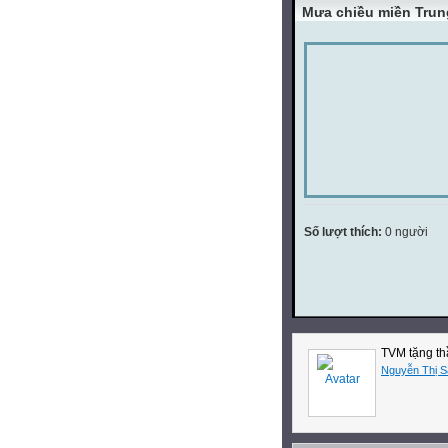
Mưa chiều miền Trun
Số lượt thích:
0 người
TVM tặng th
Nguyễn Thị 