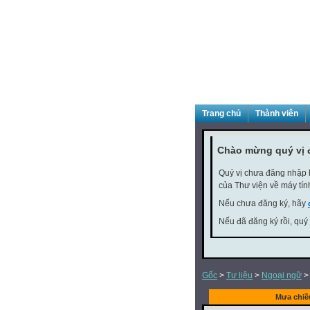
Trang chủ
Thành viên
Chào mừng quý vị 
Quý vị chưa đăng nhập h
của Thư viện về máy tín
Nếu chưa đăng ký, hãy
Nếu đã đăng ký rồi, quý
Gốc
>
Tư liệu
>
Ngoại ngữ
Mưa chiề