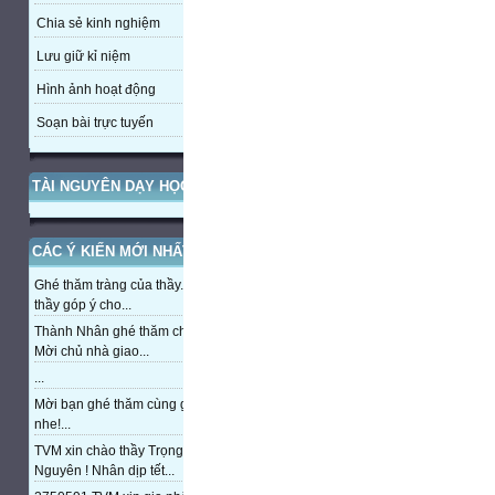
Chia sẻ kinh nghiệm
Lưu giữ kỉ niệm
Hình ảnh hoạt động
Soạn bài trực tuyến
TÀI NGUYÊN DẠY HỌC
CÁC Ý KIẾN MỚI NHẤT
Ghé thăm tràng của thầy. Mong
thầy góp ý cho...
Thành Nhân ghé thăm chủ nhà,
Mời chủ nhà giao...
...
Mời bạn ghé thăm cùng giao lưu
nhe!...
TVM xin chào thầy Trọng
Nguyên ! Nhân dịp tết...