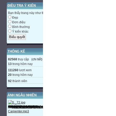
ĐIỀU TRA Ý KIẾN
Bạn thấy trang này như thế nào?
Đẹp
Đơn điệu
Bình thường
Ý kiến khác
THỐNG KÊ
82568
truy cập (
chi tiết
)
13
trong hôm nay
111260
lượt xem
20
trong hôm nay
92
thành viên
ẢNH NGẪU NHIÊN