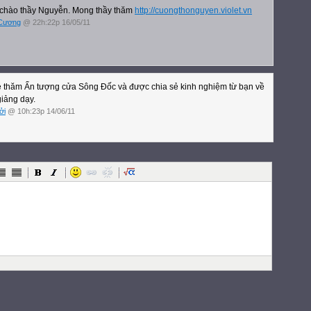
chào thầy Nguyễn. Mong thầy thăm
http://cuongthonguyen.violet.vn
Cương
@ 22h:22p 16/05/11
 thăm Ấn tượng cửa Sông Đốc và được chia sẻ kinh nghiệm từ bạn về
giảng dạy.
ởi
@ 10h:23p 14/06/11