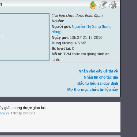
g
(
Tài liệu chưa được thẩm định
)
Nguồn:
Người gửi:
Nguyễn Thị Sang
(
trang
riêng
)
Ngày gửi:
13h:37' 21-12-2010
Dung lượng:
4.5 MB
Số lượt tải:
0
Mô tả:
TVM chúc em giáng sinh an
lành.
Nhấn vào đây để tải về
Nhắn tin cho tác giả
Báo tư liệu sai quy định
Mở thư mục chứa tư liệu này
ầy giáo mong được giao lưu!
Sang
@ 17h:11p 22/03/11