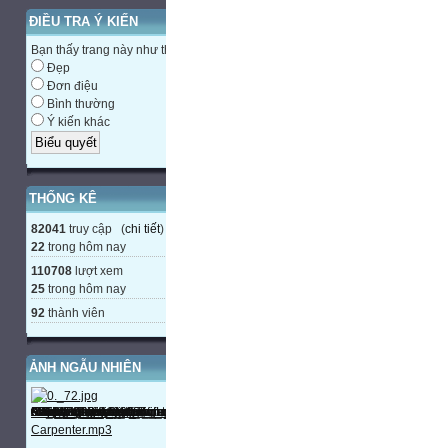
ĐIỀU TRA Ý KIẾN
Bạn thấy trang này như thế nào?
Đẹp
Đơn điệu
Bình thường
Ý kiến khác
THỐNG KÊ
82041
truy cập (
chi tiết
)
22
trong hôm nay
110708
lượt xem
25
trong hôm nay
92
thành viên
ẢNH NGẪU NHIÊN