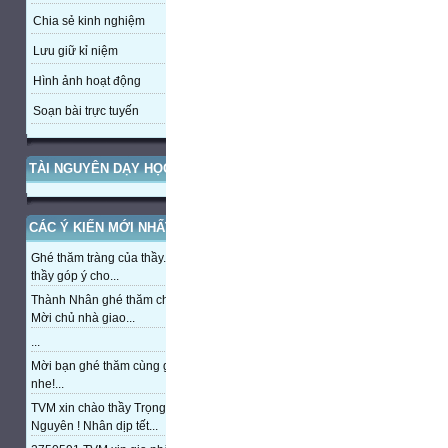
Chia sẻ kinh nghiệm
Lưu giữ kỉ niệm
Hình ảnh hoạt động
Soạn bài trực tuyến
TÀI NGUYÊN DẠY HỌC
CÁC Ý KIẾN MỚI NHẤT
Ghé thăm tràng của thầy. Mong
thầy góp ý cho...
Thành Nhân ghé thăm chủ nhà,
Mời chủ nhà giao...
...
Mời bạn ghé thăm cùng giao lưu
nhe!...
TVM xin chào thầy Trọng
Nguyên ! Nhân dịp tết...