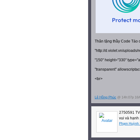
Thân tặng thầy Code Táo
"http://d.violet.vn/upload
"150" height="330" type="
"transparent" allowscript
<br>
Lê Hồng Phúc
@ 14h:07p 16/
2750591 TVM
vui và hạnh 
Phạm Huỳnh