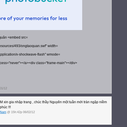
 quân
<embed src=
s/resources/493/ongtaoquan.swf" width=
application/x-shockwave-flash" wmode=
access="never"></a><div class="frame-main"></div>
01/12
 xin gia nhập trang , chúc thầy Nguyên một tuần mới tràn ngập niềm
phúc !!!
 Nam
@ 15h:42p 06/02/12