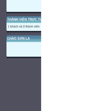
THÀNH VIÊN TRỰC TUYẾN
1 khách và 0 thành viên
CHÀO SƠN LA