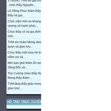
2750591 TVM xin gia nhập trang
, chúc thầy Nguyên...
Lê Hồng Phúc thăm thầy. Chúc
thầy và gia...
Chúc năm mới an khang, thịnh
vượng và hạnh phúc...
Chúc thầy cô và gia đình năm
mới...
TVM xin chào! Mong được làm
quen và giao lưu...
Chúc thầy một mùa hè tràn đầy
niềm vui và...
Mời bạn ghé thăm Ấn tượng cửa
Sông Đốc và...
Thọ Cương chào thầy Nguyễn.
Mong thầy thăm ...
TVM tặng thầy giáo mong được
giao lưu!...
HỖ TRỢ TRỰC TUYẾN