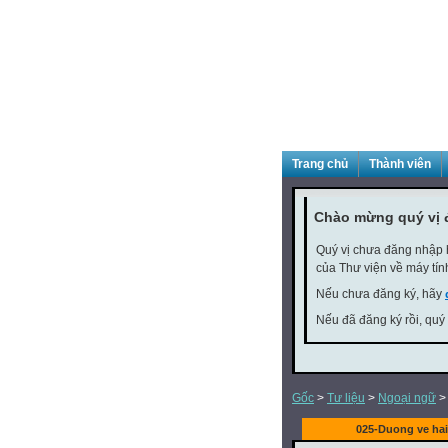
Trang chủ
Thành viên
Chào mừng quý vị 
Quý vị chưa đăng nhập h
của Thư viện về máy tín
Nếu chưa đăng ký, hãy
Nếu đã đăng ký rồi, quý
Gốc
>
Tư liệu
>
Ngoại ngữ
025-Duong ve hai