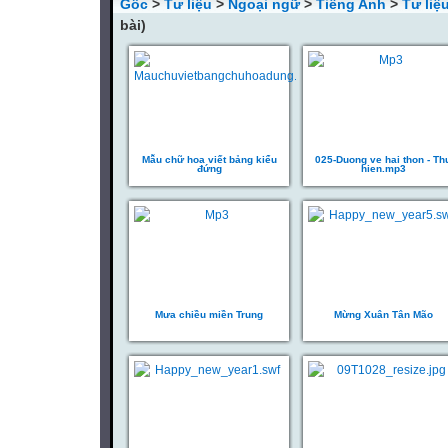
Gốc
>
Tư liệu
>
Ngoại ngữ
>
Tiếng Anh
>
Tư liệ
bài)
Mẫu chữ hoa viết bảng kiểu
025-Duong ve hai thon - Th
đứng
hien.mp3
Mưa chiều miền Trung
Mừng Xuân Tân Mão