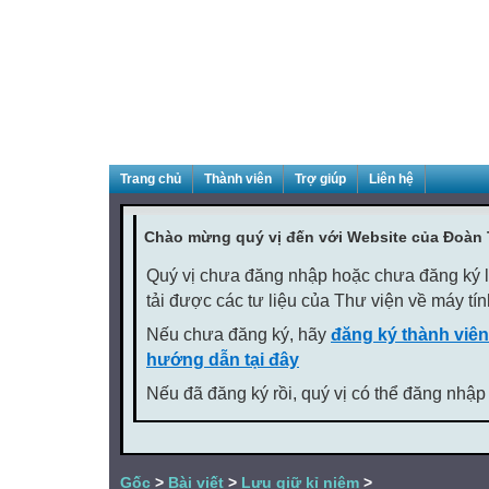
Trang chủ
Thành viên
Trợ giúp
Liên hệ
Chào mừng quý vị đến với Website của Đoàn
Quý vị chưa đăng nhập hoặc chưa đăng ký là
tải được các tư liệu của Thư viện về máy tí
Nếu chưa đăng ký, hãy
đăng ký thành viên
hướng dẫn tại đây
Nếu đã đăng ký rồi, quý vị có thể đăng nhập
Gốc
>
Bài viết
>
Lưu giữ kỉ niệm
>