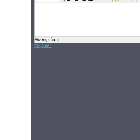
Đường dẫn
:
p
Gửi ý kiến