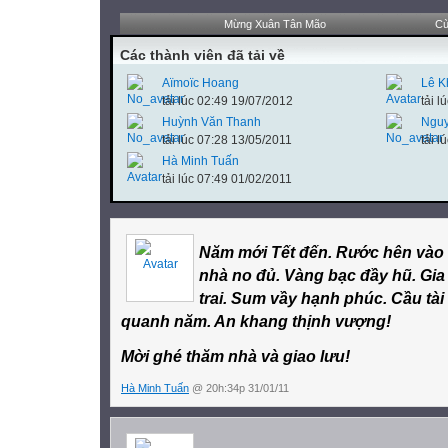
Mừng Xuân Tân Mão
Cù
Các thành viên đã tải về
Aïmoïc Hoang
Lê K
tải lúc 02:49 19/07/2012
tải l
Huỳnh Văn Thanh
Nguy
tải lúc 07:28 13/05/2011
tải 
Hà Minh Tuấn
tải lúc 07:49 01/02/2011
Năm mới Tết đến. Rước hên vào 
nhà no đủ. Vàng bạc đầy hũ. Gia c
trai. Sum vầy hạnh phúc. Cầu tà
quanh năm. An khang thịnh vượng!
Mời ghé thăm nhà và giao lưu!
Hà Minh Tuấn
@ 20h:34p 31/01/11