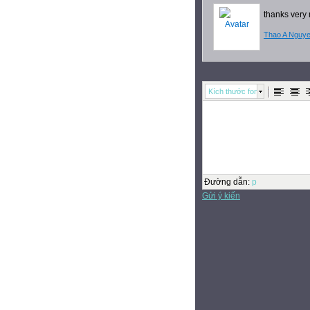
thanks very
Thao A Nguy
Kích thước font
Đường dẫn
:
p
Gửi ý kiến