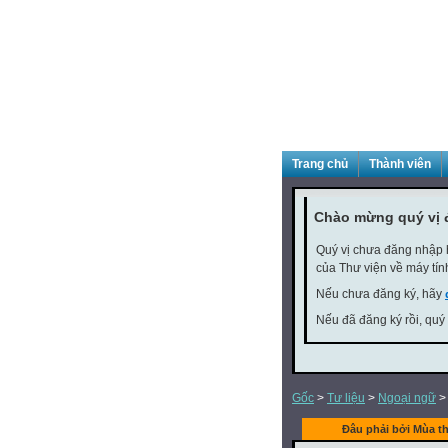
Trang chủ
Thành viên
Chào mừng quý vị 
Quý vị chưa đăng nhập h
của Thư viện về máy tín
Nếu chưa đăng ký, hãy
Nếu đã đăng ký rồi, quý
Gốc
>
Tư liệu
>
Ngoại ngữ
Đâu phải bởi Mùa th