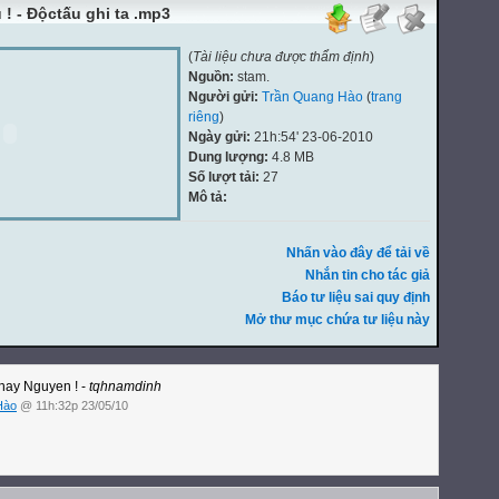
 ! - Độctấu ghi ta .mp3
(
Tài liệu chưa được thẩm định
)
Nguồn:
stam.
Người gửi:
Trần Quang Hào
(
trang
riêng
)
Ngày gửi:
21h:54' 23-06-2010
Dung lượng:
4.8 MB
Số lượt tải:
27
Mô tả:
Nhấn vào đây để tải về
Nhắn tin cho tác giả
Báo tư liệu sai quy định
Mở thư mục chứa tư liệu này
hay Nguyen ! -
tqhnamdinh
Hào
@ 11h:32p 23/05/10