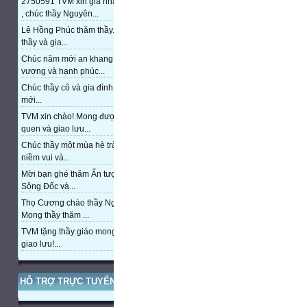
2750591 TVM xin gia nhập trang
, chúc thầy Nguyên...
Lê Hồng Phúc thăm thầy. Chúc
thầy và gia...
Chúc năm mới an khang, thịnh
vượng và hạnh phúc...
Chúc thầy cô và gia đình năm
mới...
TVM xin chào! Mong được làm
quen và giao lưu...
Chúc thầy một mùa hè tràn đầy
niềm vui và...
Mời bạn ghé thăm Ấn tượng cửa
Sông Đốc và...
Thọ Cương chào thầy Nguyễn.
Mong thầy thăm ...
TVM tặng thầy giáo mong được
giao lưu!...
HỖ TRỢ TRỰC TUYẾN