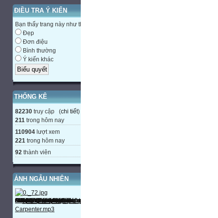
ĐIỀU TRA Ý KIẾN
Bạn thấy trang này như thế nào?
Đẹp
Đơn điệu
Bình thường
Ý kiến khác
THỐNG KÊ
82230
truy cập (
chi tiết
)
211
trong hôm nay
110904
lượt xem
221
trong hôm nay
92
thành viên
ẢNH NGẪU NHIÊN