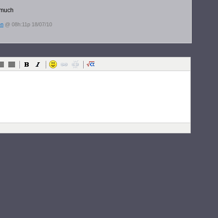
 much
en
@ 08h:11p 18/07/10