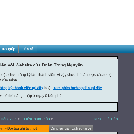
Trợ giúp
Liên hệ
đến với Website của Đoàn Trọng Nguyên.
oặc chưa đăng ký làm thành viên, vì vậy chưa thể tải được các tư liệu
h của mình.
đăng ký thành viên tại đây
hoặc
xem phim hướng dẫn tại đây
 vị có thể đăng nhập ở ngay ô bên phải.
>
Tiếng Anh
>
Tư liệu tham khảo
>
Đưa tư liệu lên
u ! - Độctấu ghi ta .mp3
Cùng tác giả
Lịch sử tải về