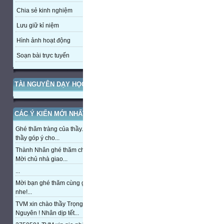
Chia sẻ kinh nghiệm
Lưu giữ kỉ niệm
Hình ảnh hoạt động
Soạn bài trực tuyến
TÀI NGUYÊN DẠY HỌC
CÁC Ý KIẾN MỚI NHẤT
Ghé thăm tràng của thầy. Mong
thầy góp ý cho...
Thành Nhân ghé thăm chủ nhà,
Mời chủ nhà giao...
...
Mời bạn ghé thăm cùng giao lưu
nhe!...
TVM xin chào thầy Trọng
Nguyên ! Nhân dịp tết...