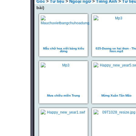
Gốc
>
Tư liệu
>
Ngoại ngữ
>
Tiếng Anh
>
Tư liệ
bài)
Mẫu chữ hoa viết bảng kiểu
025-Duong ve hai thon - Th
đứng
hien.mp3
Mưa chiều miền Trung
Mừng Xuân Tân Mão