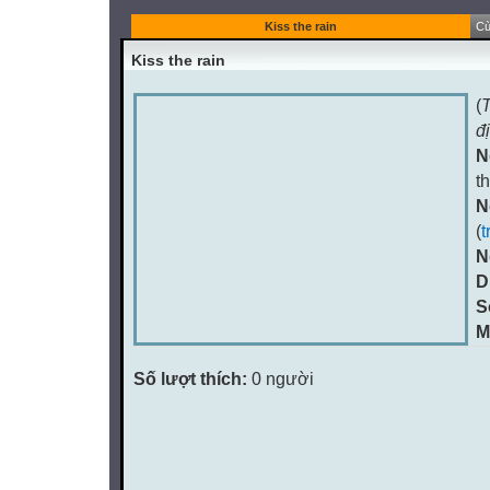
Kiss the rain
Cù
Kiss the rain
(
T
đ
N
t
N
(
t
N
D
S
M
Số lượt thích:
0 người