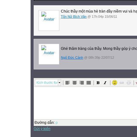
Chúc thầy một mùa hè tràn đầy niềm vui và h
Tôn Nữ Bích Vân
@ 17h:04p 15/06/11
Ghé thăm tràng của thầy. Mong thầy góp ý ch
Ngô Đức Cảnh
@ 08h:39p 22/07/12
Kích thước font
Đường dẫn
:
p
Gửi ý kiến