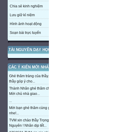
Chia sẻ kinh nghiệm
Lưu giữ kỉ niệm
Hình ảnh hoạt động
Soạn bài trực tuyến
TÀI NGUYÊN DẠY HỌC
CÁC Ý KIẾN MỚI NHẤT
Ghé thăm tràng của thầy. Mong
thầy góp ý cho...
Thành Nhân ghé thăm chủ nhà,
Mời chủ nhà giao...
...
Mời bạn ghé thăm cùng giao lưu
nhe!...
TVM xin chào thầy Trọng
Nguyên ! Nhân dịp tết...