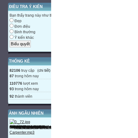
ĐIỀU TRA Ý KIẾN
Bạn thấy trang này như thế nào?
Đẹp
Đơn điệu
Bình thường
Ý kiến khác
THỐNG KÊ
82106
truy cập (
chi tiết
)
87
trong hôm nay
110776
lượt xem
93
trong hôm nay
92
thành viên
ẢNH NGẪU NHIÊN