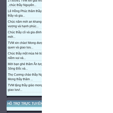
2750591 TVM xin gia nhập trang
, chúc thầy Nguyên...
Lê Hồng Phúc thăm thầy. Chúc
thầy và gia...
Chúc năm mới an khang, thịnh
vượng và hạnh phúc...
Chúc thầy cô và gia đình năm
mới...
TVM xin chào! Mong được làm
quen và giao lưu...
Chúc thầy một mùa hè tràn đầy
niềm vui và...
Mời bạn ghé thăm Ấn tượng cửa
Sông Đốc và...
Thọ Cương chào thầy Nguyễn.
Mong thầy thăm ...
TVM tặng thầy giáo mong được
giao lưu!...
HỖ TRỢ TRỰC TUYẾN