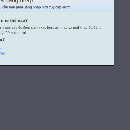
a đăng nhập
u cầu bạn phải đăng nhập mới truy cập được.
y như thế nào?
 nhập, sau đó điền chính xác tên truy nhập và mật khẩu đã đăng
hập" ở phía dưới.
eo?
p
rước