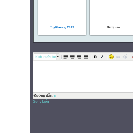
TuyPhuong 2013
Đã bị xóa
Kích thước font
Đường dẫn
:
p
Gửi ý kiến