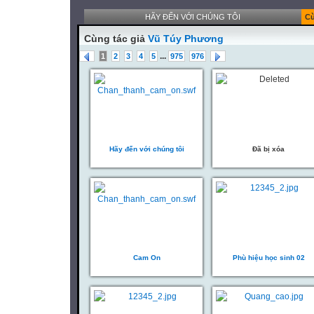
HÃY ĐẾN VỚI CHÚNG TÔI
Cù
Cùng tác giả
Vũ Túy Phương
...
1
2
3
4
5
975
976
Hãy đến với chúng tôi
Đã bị xóa
Cam On
Phù hiệu học sinh 02