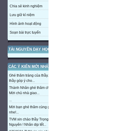
Chia sẻ kinh nghiệm
Lưu giữ kỉ niệm
Hình ảnh hoạt động
Soạn bài trực tuyến
TÀI NGUYÊN DẠY HỌC
CÁC Ý KIẾN MỚI NHẤT
Ghé thăm tràng của thầy. Mong
thầy góp ý cho...
Thành Nhân ghé thăm chủ nhà,
Mời chủ nhà giao...
...
Mời bạn ghé thăm cùng giao lưu
nhe!...
TVM xin chào thầy Trọng
Nguyên ! Nhân dịp tết...