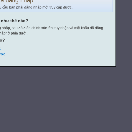
a đăng nhập
u cầu bạn phải đăng nhập mới truy cập được.
y như thế nào?
 nhập, sau đó điền chính xác tên truy nhập và mật khẩu đã đăng
hập" ở phía dưới.
eo?
p
rước