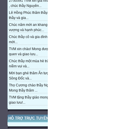
2750591 TVM xin gia nhập trang
, chúc thầy Nguyên...
Lê Hồng Phúc thăm thầy. Chúc
thầy và gia...
Chúc năm mới an khang, thịnh
vượng và hạnh phúc...
Chúc thầy cô và gia đình năm
mới...
TVM xin chào! Mong được làm
quen và giao lưu...
Chúc thầy một mùa hè tràn đầy
niềm vui và...
Mời bạn ghé thăm Ấn tượng cửa
Sông Đốc và...
Thọ Cương chào thầy Nguyễn.
Mong thầy thăm ...
TVM tặng thầy giáo mong được
giao lưu!...
HỖ TRỢ TRỰC TUYẾN