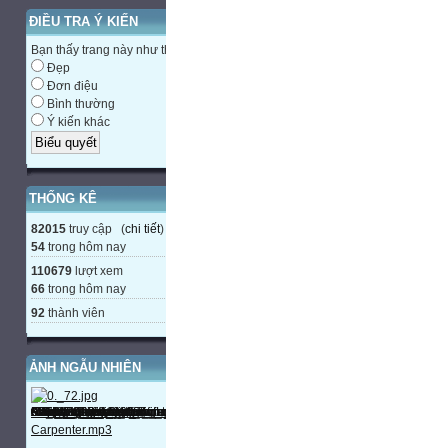
ĐIỀU TRA Ý KIẾN
Bạn thấy trang này như thế nào?
Đẹp
Đơn điệu
Bình thường
Ý kiến khác
THỐNG KÊ
82015
truy cập (
chi tiết
)
54
trong hôm nay
110679
lượt xem
66
trong hôm nay
92
thành viên
ẢNH NGẪU NHIÊN