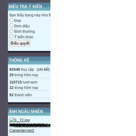
ĐIỀU TRA Ý KIẾN
Bạn thấy trang này như thế nào?
Đẹp
Đơn điệu
Bình thường
Ý kiến khác
THỐNG KÊ
82048
truy cập (
chi tiết
)
29
trong hôm nay
110715
lượt xem
32
trong hôm nay
92
thành viên
ẢNH NGẪU NHIÊN