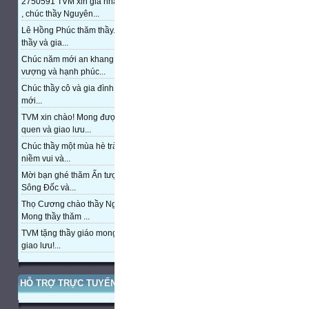
2750591 TVM xin gia nhập trang
, chúc thầy Nguyên...
Lê Hồng Phúc thăm thầy. Chúc
thầy và gia...
Chúc năm mới an khang, thịnh
vượng và hạnh phúc...
Chúc thầy cô và gia đình năm
mới...
TVM xin chào! Mong được làm
quen và giao lưu...
Chúc thầy một mùa hè tràn đầy
niềm vui và...
Mời bạn ghé thăm Ấn tượng cửa
Sông Đốc và...
Thọ Cương chào thầy Nguyễn.
Mong thầy thăm ...
TVM tặng thầy giáo mong được
giao lưu!...
HỖ TRỢ TRỰC TUYẾN