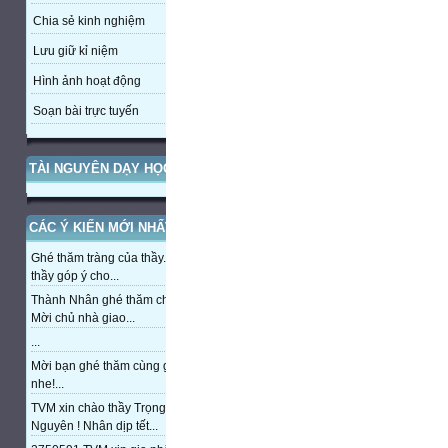
Chia sẻ kinh nghiệm
Lưu giữ kỉ niệm
Hình ảnh hoạt động
Soạn bài trực tuyến
TÀI NGUYÊN DẠY HỌC
CÁC Ý KIẾN MỚI NHẤT
Ghé thăm tràng của thầy. Mong
thầy góp ý cho...
Thành Nhân ghé thăm chủ nhà,
Mời chủ nhà giao...
...
Mời bạn ghé thăm cùng giao lưu
nhe!...
TVM xin chào thầy Trọng
Nguyên ! Nhân dịp tết...