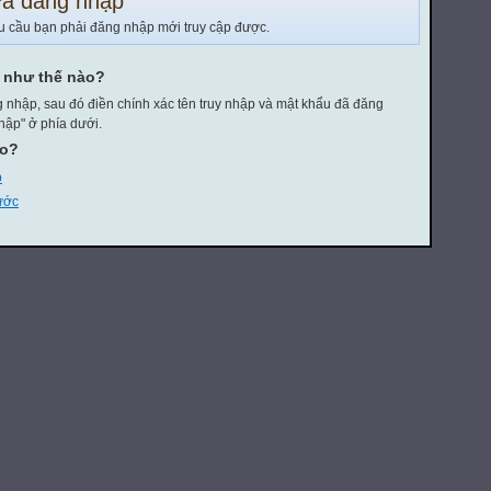
a đăng nhập
u cầu bạn phải đăng nhập mới truy cập được.
y như thế nào?
 nhập, sau đó điền chính xác tên truy nhập và mật khẩu đã đăng
hập" ở phía dưới.
eo?
p
rước