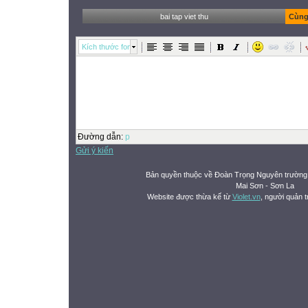
bai tap viet thu
Cùng 
Kích thước font
Đường dẫn
:
p
Gửi ý kiến
Bản quyền thuộc về Đoàn Trọng Nguyên trườn
Mai Sơn - Sơn La
Website được thừa kế từ
Violet.vn
, người quản t