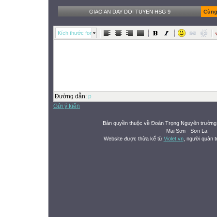
GIAO AN DAY DOI TUYEN HSG 9
Cùng 
Kích thước font
Đường dẫn
:
p
Gửi ý kiến
Bản quyền thuộc về Đoàn Trọng Nguyên trườn
Mai Sơn - Sơn La
Website được thừa kế từ
Violet.vn
, người quản t