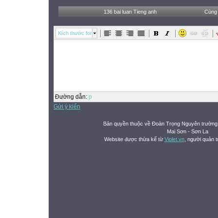
136 bai luan Tieng anh
Cùng 
Kích thước font
Đường dẫn
:
p
Gửi ý kiến
Bản quyền thuộc về Đoàn Trọng Nguyên trườn
Mai Sơn - Sơn La
Website được thừa kế từ
Violet.vn
, người quản t