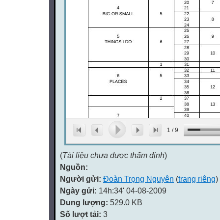
1
/
9
(
Tài liệu chưa được thẩm định
)
Nguồn:
Người gửi:
Đoàn Trọng Nguyên
(
trang riêng
)
Ngày gửi:
14h:34' 04-08-2009
Dung lượng:
529.0 KB
Số lượt tải:
3