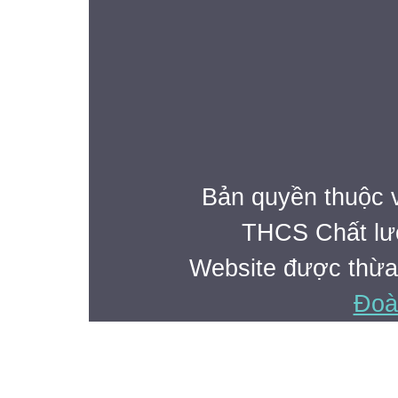
ST
TIẾT PPCT
TUẦN
NỘI DUNG


1
1

Bản quyền thuộc 
Hướng dẫn cách học
THCS Chất lư


Website được thừa

2
Đoà
1
Lesson 1: A1-4

1