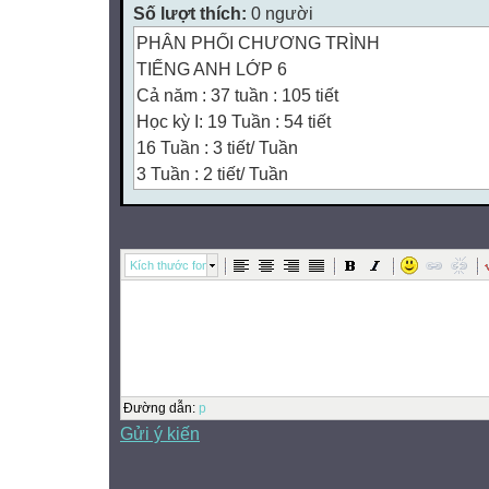
Số lượt thích:
0 người
PHÂN PHỐI CHƯƠNG TRÌNH
TIẾNG ANH LỚP 6
Cả năm : 37 tuần : 105 tiết
Học kỳ I: 19 Tuần : 54 tiết
16 Tuần : 3 tiết/ Tuần
3 Tuần : 2 tiết/ Tuần
Học kỳ II: 18 Tuần : 51 tiết
15Tuần : 3 tiết/ Tuần
3 Tuần : 2 tiết/ Tuần
Kích thước font
HỌC KỲ I



Đường dẫn
:
p
Gửi ý kiến


BÀI