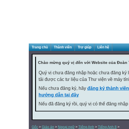
Trang chủ
Thành viên
Trợ giúp
Liên hệ
Chào mừng quý vị đến với Website của Đoàn
Quý vị chưa đăng nhập hoặc chưa đăng ký là
tải được các tư liệu của Thư viện về máy tí
Nếu chưa đăng ký, hãy
đăng ký thành viên
hướng dẫn tại đây
Nếu đã đăng ký rồi, quý vị có thể đăng nhập
Gốc
>
Giáo án
>
Ngoại ngữ
>
Tiếng Anh
>
Tiếng Anh 8
>