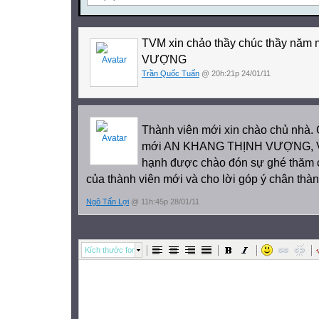
PLAY GAME: Jumbled words
f/e/l/e
TVM xin chảo thầy chúc thầy nă
n/u/g/h/y/r
VƯỢNG
h/i/s/t/r/t/y
Trần Quốc Tuấn
@ 20h:21p 24/01/11
n/o/d/o/e/l/s
n o o d l e s
t h i r s t y
Thành viên mới xin chào chủ nhà.
h u n g r y
mới AN KHANG THỊNH VƯỢNG, V
f e e l
hạnh được chào đón sự ghé thăm 
B1. Listen and repeat:
của thành viên mới và cho lời góp ý chân thàn
apple (n)
orange (n)
Ngô Tấn Lợi
@ 11h:45p 28/01/11
táo
cam
banana (n)
Kích thước font
Water (n)
chuối
nước