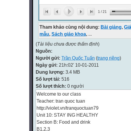
1
/
21
Tham khảo cùng nội dung:
Bài giảng
,
Gi
mẫu
,
Sách giáo khoa
,
...
(
Tài liệu chưa được thẩm định
)
Nguồn:
Người gửi:
Trần Quốc Tuấn
(
trang riêng
)
Ngày gửi:
21h:02' 10-01-2011
Dung lượng:
3.4 MB
Số lượt tải:
516
Số lượt thích:
0 người
Welcome to our class
Teacher: tran quoc tuan
http://violet.vn/tranquoctuan79
Unit 10: STAY ING HEALTHY
Section B: Food and drink
B1,2,3