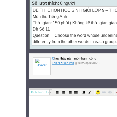
Số lượt thích:
0 người
ĐỀ THI CHỌN HỌC SINH GIỎI LỚP 9 – TH
Môn thi: Tiếng Anh
Thời gian: 150 phút ( Không kể thời gian giao
Đề Số 11
Question I : Choose the word whose underlin
differently from the other words in each group. 
1. A. both B. month C. son D. none
2. A. kitchen B. children C. teacher D. chemist
C
húc thầy năm mới thành công!
3. A. kindness B. climate C. village D. climbin
Tôn Nữ Bích Vân
@ 00h:23p 08/01/10
4. A. consider B. century C. cigarette D. celeb
5. A. heat B. teach C. bread D. mean
Question II: Choose the best option from A, B,
following sentences(15 pts)
1. Peter used to __________ swimming every
Kích thước font
student
A. went B. goes C. going D. go
2. He is not_______ get married.
A. enough old to B. enough old for C. old eno