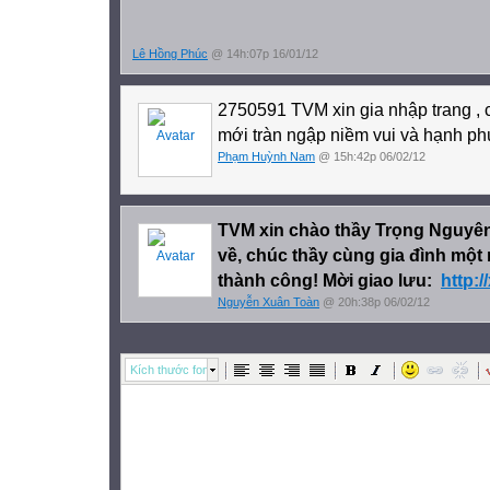
Lê Hồng Phúc
@ 14h:07p 16/01/12
2750591 TVM xin gia nhập trang , 
mới tràn ngập niềm vui và hạnh phú
Phạm Huỳnh Nam
@ 15h:42p 06/02/12
TVM xin chào thầy Trọng Nguyên !
về, chúc thầy cùng gia đình một
thành công! Mời giao lưu:
http:/
Nguyễn Xuân Toàn
@ 20h:38p 06/02/12
Kích thước font