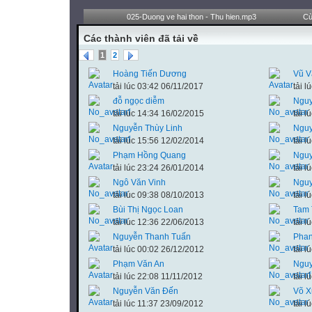
025-Duong ve hai thon - Thu hien.mp3
Cù
Các thành viên đã tải về
1
2
Hoàng Tiến Dương
Vũ V
tải lúc 03:42 06/11/2017
tải 
đỗ ngọc diễm
Ngu
tải lúc 14:34 16/02/2015
tải 
Nguyễn Thùy Linh
Ngu
tải lúc 15:56 12/02/2014
tải 
Phạm Hồng Quang
Nguy
tải lúc 23:24 26/01/2014
tải 
Ngô Văn Vinh
Nguy
tải lúc 09:38 08/10/2013
tải 
Bùi Thị Ngọc Loan
Tam 
tải lúc 12:36 22/06/2013
tải 
Nguyễn Thanh Tuấn
Phan
tải lúc 00:02 26/12/2012
tải 
Phạm Văn An
Nguy
tải lúc 22:08 11/11/2012
tải 
Nguyễn Văn Đến
Võ X
tải lúc 11:37 23/09/2012
tải 