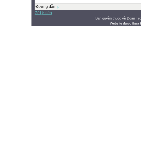
Đường dẫn
:
p
Gửi ý kiến
Bản quyền thuộc về Đoàn Tr
Website được thừa 