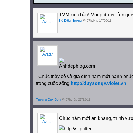
TVM xin chào! Mong được làm que
Hồ Diệu Hương
@ 07h:04p 17/06/11
Chúc thầy cô và gia đình năm mới hạnh phúc,
trong cuộc sống
http://duysonqv.violet.vn
Trương Duy Sơn
@ 07h:40p 27/12/11
Chúc năm mới an khang, thịnh vư