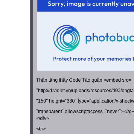
Thân tặng thầy Code Táo quân
<embed src=
"http://d.violet.vn/uploads/resources/493/ong
"150" height="330" type="application/x-shoc
"transparent" allowscriptaccess="never"></a>
</div>
<br>