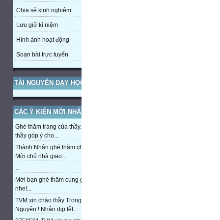
Chia sẻ kinh nghiệm
Lưu giữ kỉ niệm
Hình ảnh hoạt động
Soạn bài trực tuyến
TÀI NGUYÊN DẠY HỌC
CÁC Ý KIẾN MỚI NHẤT
Ghé thăm tràng của thầy. Mong
thầy góp ý cho...
Thành Nhân ghé thăm chủ nhà,
Mời chủ nhà giao...
...
Mời bạn ghé thăm cùng giao lưu
nhe!...
TVM xin chào thầy Trọng
Nguyên ! Nhân dịp tết...