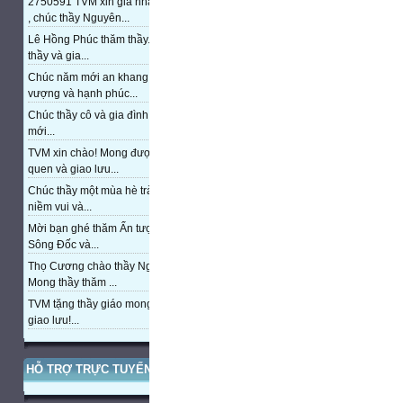
2750591 TVM xin gia nhập trang
, chúc thầy Nguyên...
Lê Hồng Phúc thăm thầy. Chúc
thầy và gia...
Chúc năm mới an khang, thịnh
vượng và hạnh phúc...
Chúc thầy cô và gia đình năm
mới...
TVM xin chào! Mong được làm
quen và giao lưu...
Chúc thầy một mùa hè tràn đầy
niềm vui và...
Mời bạn ghé thăm Ấn tượng cửa
Sông Đốc và...
Thọ Cương chào thầy Nguyễn.
Mong thầy thăm ...
TVM tặng thầy giáo mong được
giao lưu!...
HỖ TRỢ TRỰC TUYẾN