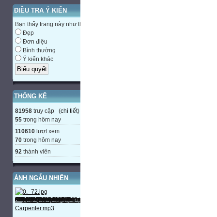
ĐIỀU TRA Ý KIẾN
Bạn thấy trang này như thế nào?
Đẹp
Đơn điệu
Bình thường
Ý kiến khác
THỐNG KÊ
81958
truy cập (
chi tiết
)
55
trong hôm nay
110610
lượt xem
70
trong hôm nay
92
thành viên
ẢNH NGẪU NHIÊN