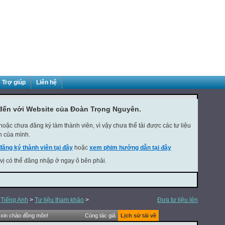
Trợ giúp
Liên hệ
đến với Website của Đoàn Trọng Nguyên.
oặc chưa đăng ký làm thành viên, vì vậy chưa thể tải được các tư liệu
h của mình.
đăng ký thành viên tại đây
hoặc
xem phim hướng dẫn tại đây
 vị có thể đăng nhập ở ngay ô bên phải.
>
Tiếng Anh
>
Tư liệu tham khảo
>
Đưa tư liệu lên
 xin chào đồng môn!
Cùng tác giả
Lịch sử tải về