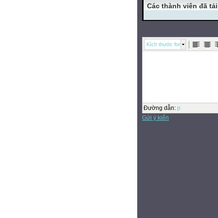
Các thành viên đã tải
Kích thước font
Đường dẫn
:
p
Gửi ý kiến