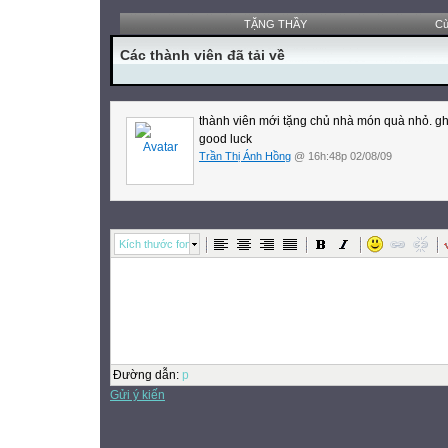
TẶNG THẦY
Cù
Các thành viên đã tải về
thành viên mới tặng chủ nhà món quà nhỏ. gh
good luck
Trần Thị Ánh Hồng
@ 16h:48p 02/08/09
Kích thước font
Đường dẫn
:
p
Gửi ý kiến