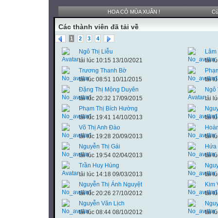
HOA CỎ MÙA XUÂN !
Cù
Các thành viên đã tải về
1
2
3
4
Ngô Thị Liễu
Lâm 
tải lúc 10:15 13/10/2021
tải 
Trương Thanh Bờ
Phạm
tải lúc 08:51 10/11/2015
tải 
Đặng Thị Mộng Duyên
Ngô 
tải lúc 20:32 17/09/2015
tải 
Phạm Thị Bích Hường
Nguy
tải lúc 19:41 14/10/2013
tải 
Võ Thị Anh Đào
Hoàn
tải lúc 19:28 20/09/2013
tải 
Nguyễn Thị Gái
Hứa 
tải lúc 19:54 02/04/2013
tải 
Trần Huy Hùng
Ngu
tải lúc 14:18 09/03/2013
tải 
Nguyễn Thị Ánh Nguyệt
Kim 
tải lúc 20:26 27/10/2012
tải 
Nguyễn Văn Lịch
Nguy
tải lúc 08:44 08/10/2012
tải 