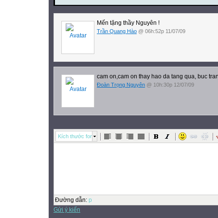
Mến tặng thầy Nguyên !
Trần Quang Hào
@ 06h:52p 11/07/09
cam on,cam on thay hao da tang qua, buc tra
Đoàn Trọng Nguyên
@ 10h:30p 12/07/09
Kích thước font
Đường dẫn
:
p
Gửi ý kiến