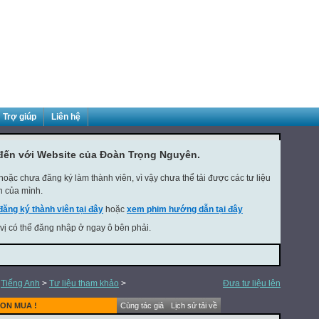
Trợ giúp
Liên hệ
đến với Website của Đoàn Trọng Nguyên.
oặc chưa đăng ký làm thành viên, vì vậy chưa thể tải được các tư liệu
h của mình.
đăng ký thành viên tại đây
hoặc
xem phim hướng dẫn tại đây
 vị có thể đăng nhập ở ngay ô bên phải.
>
Tiếng Anh
>
Tư liệu tham khảo
>
Đưa tư liệu lên
ON MUA !
Cùng tác giả
Lịch sử tải về