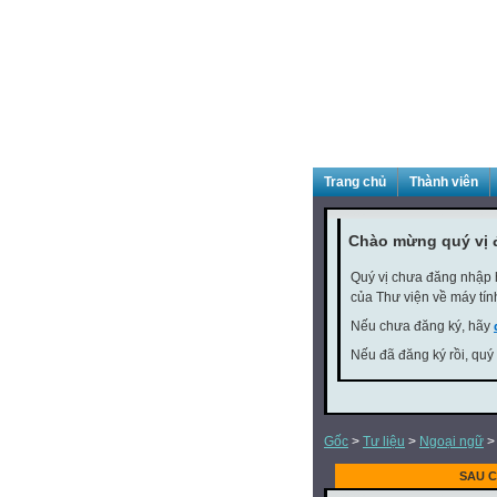
Trang chủ
Thành viên
Chào mừng quý vị 
Quý vị chưa đăng nhập h
của Thư viện về máy tín
Nếu chưa đăng ký, hãy
Nếu đã đăng ký rồi, quý
Gốc
>
Tư liệu
>
Ngoại ngữ
SAU C