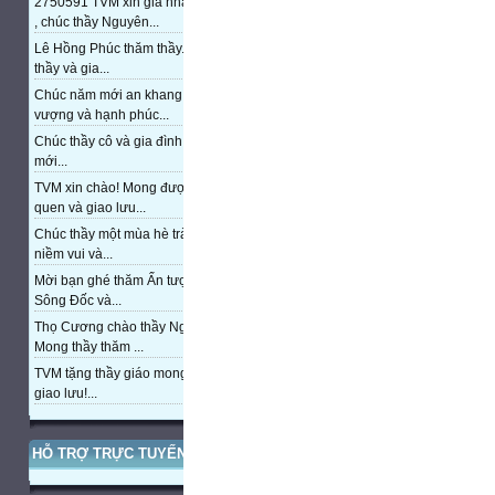
2750591 TVM xin gia nhập trang
, chúc thầy Nguyên...
Lê Hồng Phúc thăm thầy. Chúc
thầy và gia...
Chúc năm mới an khang, thịnh
vượng và hạnh phúc...
Chúc thầy cô và gia đình năm
mới...
TVM xin chào! Mong được làm
quen và giao lưu...
Chúc thầy một mùa hè tràn đầy
niềm vui và...
Mời bạn ghé thăm Ấn tượng cửa
Sông Đốc và...
Thọ Cương chào thầy Nguyễn.
Mong thầy thăm ...
TVM tặng thầy giáo mong được
giao lưu!...
HỖ TRỢ TRỰC TUYẾN