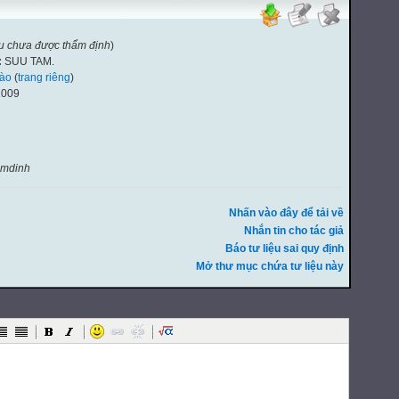
ệu chưa được thẩm định
)
:
SUU TAM.
ào
(
trang riêng
)
2009
amdinh
Nhấn vào đây để tải về
Nhắn tin cho tác giả
Báo tư liệu sai quy định
Mở thư mục chứa tư liệu này