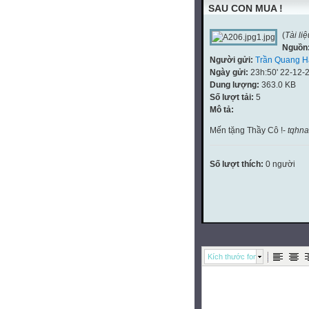
SAU CON MUA !
(
Tài li
Nguồn
Người gửi:
Trần Quang H
Ngày gửi:
23h:50' 22-12-
Dung lượng:
363.0 KB
Số lượt tải:
5
Mô tả:
Mến tặng Thầy Cô !-
tqhn
Số lượt thích:
0 người
Kích thước font