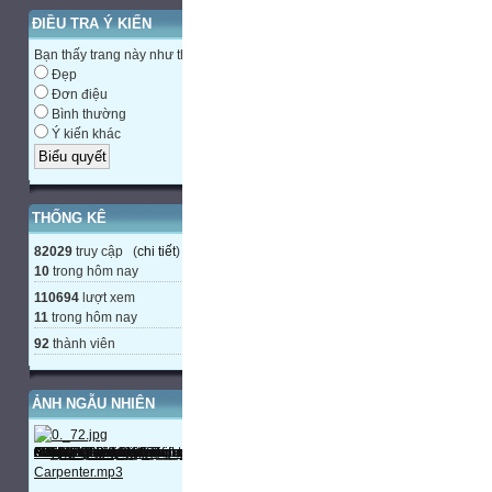
ĐIỀU TRA Ý KIẾN
Bạn thấy trang này như thế nào?
Đẹp
Đơn điệu
Bình thường
Ý kiến khác
THỐNG KÊ
82029
truy cập (
chi tiết
)
10
trong hôm nay
110694
lượt xem
11
trong hôm nay
92
thành viên
ẢNH NGẪU NHIÊN