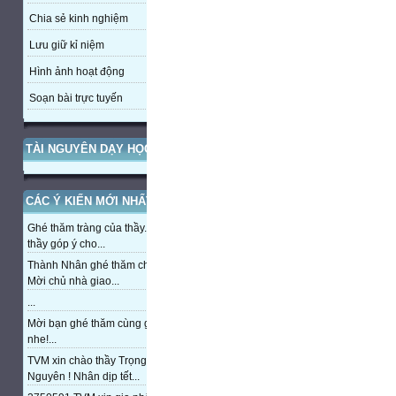
Chia sẻ kinh nghiệm
Lưu giữ kỉ niệm
Hình ảnh hoạt động
Soạn bài trực tuyến
TÀI NGUYÊN DẠY HỌC
CÁC Ý KIẾN MỚI NHẤT
Ghé thăm tràng của thầy. Mong
thầy góp ý cho...
Thành Nhân ghé thăm chủ nhà,
Mời chủ nhà giao...
...
Mời bạn ghé thăm cùng giao lưu
nhe!...
TVM xin chào thầy Trọng
Nguyên ! Nhân dịp tết...