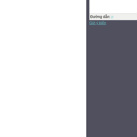
Đường dẫn
:
p
Gửi ý kiến