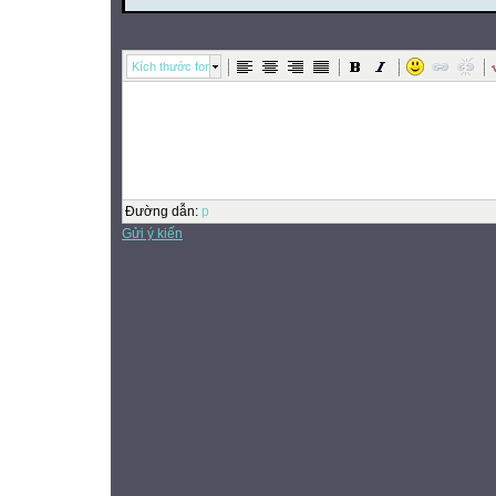
Kích thước font
Đường dẫn
:
p
Gửi ý kiến