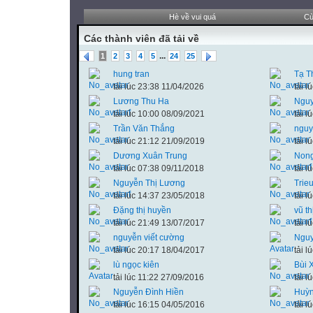
Hè về vui quá
Cù
Các thành viên đã tải về
...
1
2
3
4
5
24
25
hung tran
Tạ T
tải lúc 23:38 11/04/2026
tải 
Lương Thu Ha
Nguy
tải lúc 10:00 08/09/2021
tải 
Trần Văn Thắng
nguy
tải lúc 21:12 21/09/2019
tải 
Dương Xuân Trung
Nong
tải lúc 07:38 09/11/2018
tải 
Nguyễn Thị Lương
Trie
tải lúc 14:37 23/05/2018
tải 
Đặng thị huyền
vũ th
tải lúc 21:49 13/07/2017
tải 
nguyễn viết cường
Nguy
tải lúc 20:17 18/04/2017
tải 
lù ngọc kiên
Bùi 
tải lúc 11:22 27/09/2016
tải 
Nguyễn Đình Hiền
Huỳn
tải lúc 16:15 04/05/2016
tải 