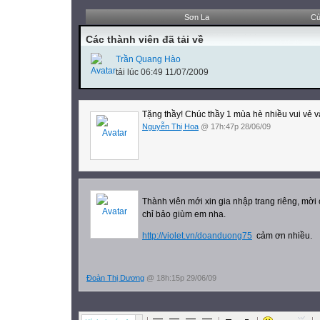
Sơn La
Cù
Các thành viên đã tải về
Trần Quang Hào
tải lúc 06:49 11/07/2009
Tặng thầy! Chúc thầy 1 mùa hè nhiều vui vẻ và
Nguyễn Thị Hoa
@ 17h:47p 28/06/09
Thành viên mới xin gia nhập trang riêng, mờ
chỉ bảo giùm em nha.
http://violet.vn/doanduong75
cảm ơn nhiề
u
.
Đoàn Thị Dương
@ 18h:15p 29/06/09