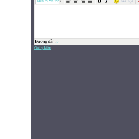
Kích thước font
Đường dẫn
:
p
Gửi ý kiến