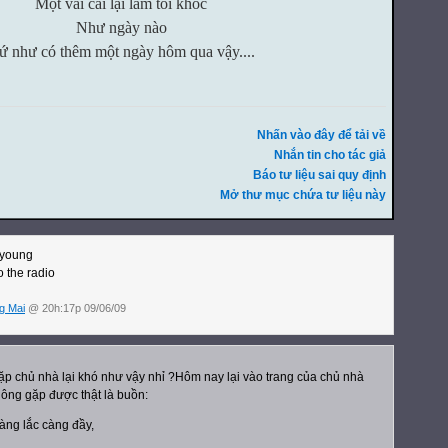
Một vài cái lại làm tôi khóc
Như ngày nào
ứ như có thêm một ngày hôm qua vậy....
Nhấn vào đây để tải về
Nhắn tin cho tác giả
Báo tư liệu sai quy định
Mở thư mục chứa tư liệu này
 young
to the radio
g Mai
@ 20h:17p 09/06/09
ặp chủ nhà lại khó như vậy nhỉ ?Hôm nay lại vào trang của chủ nhà
hông gặp được thật là buồn:
àng lắc càng đầy,