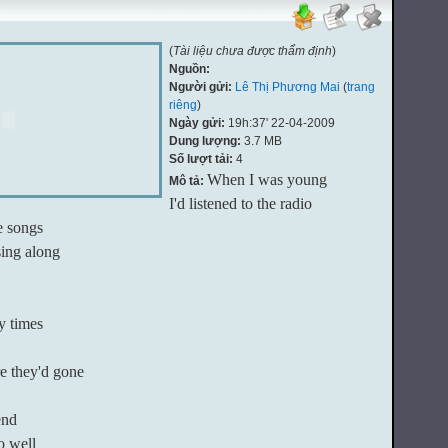
(
Tài liệu chưa được thẩm định
)
Nguồn:
Người gửi:
Lê Thị Phương Mai
(
trang
riêng
)
Ngày gửi:
19h:37' 22-04-2009
Dung lượng:
3.7 MB
Số lượt tải:
4
When I was young
Mô tả:
I'd listened to the radio
e songs
sing along
y times
 they'd gone
end
o well