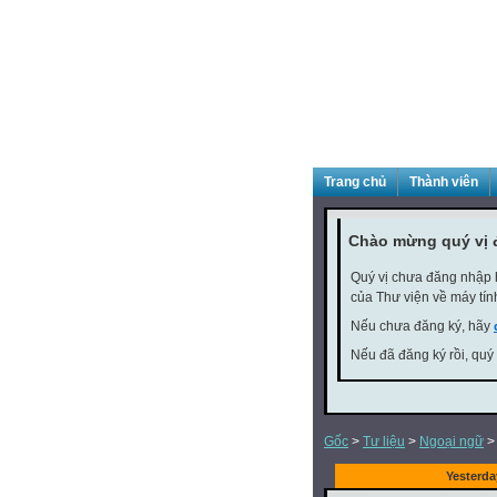
Trang chủ
Thành viên
Chào mừng quý vị 
Quý vị chưa đăng nhập h
của Thư viện về máy tín
Nếu chưa đăng ký, hãy
Nếu đã đăng ký rồi, quý
Gốc
>
Tư liệu
>
Ngoại ngữ
Yesterd