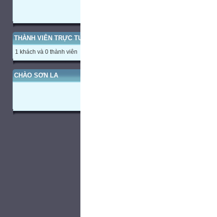
THÀNH VIÊN TRỰC TUYẾN
1 khách và 0 thành viên
CHÀO SƠN LA