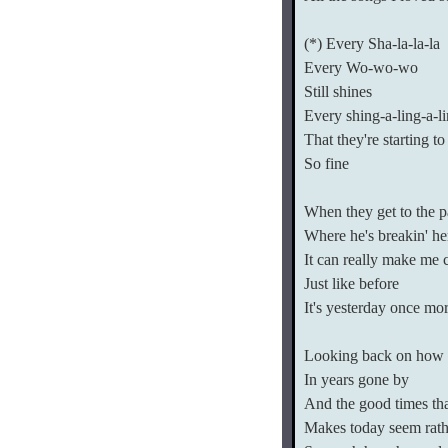
(*) Every Sha-la-la-la
Every Wo-wo-wo
Still shines
Every shing-a-ling-a-l
That they're starting to
So fine
When they get to the p
Where he's breakin' he
It can really make me 
Just like before
It's yesterday once mo
Looking back on how 
In years gone by
And the good times tha
Makes today seem rath