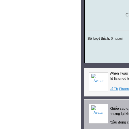
C
Số lượt thích:
0 người
When I was
I'd listened 
....
Lê Thị Phươn
Khiếp sao g
nhưng lại k
“Sầu đong c