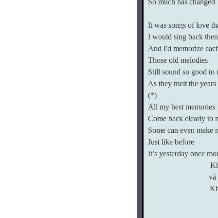
So much has changed
It was songs of love th
I would sing back then
And I'd memorize eac
Those old melodies
Still sound so good to
As they melt the year
(*)
All my best memories
Come back clearly to 
Some can even make 
Just like before
It’s yesterday once mo
Kh
và
Kh