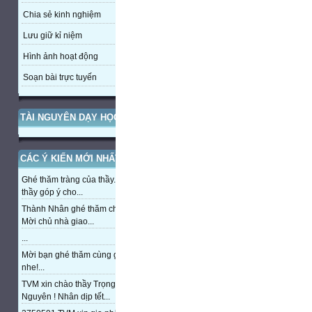
Chia sẻ kinh nghiệm
Lưu giữ kỉ niệm
Hình ảnh hoạt động
Soạn bài trực tuyến
TÀI NGUYÊN DẠY HỌC
CÁC Ý KIẾN MỚI NHẤT
Ghé thăm tràng của thầy. Mong
thầy góp ý cho...
Thành Nhân ghé thăm chủ nhà,
Mời chủ nhà giao...
...
Mời bạn ghé thăm cùng giao lưu
nhe!...
TVM xin chào thầy Trọng
Nguyên ! Nhân dịp tết...