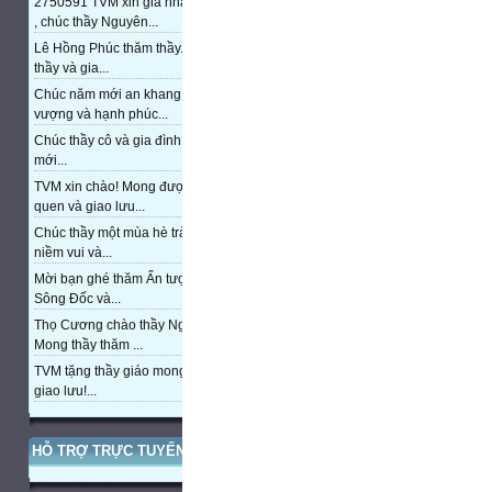
2750591 TVM xin gia nhập trang
, chúc thầy Nguyên...
Lê Hồng Phúc thăm thầy. Chúc
thầy và gia...
Chúc năm mới an khang, thịnh
vượng và hạnh phúc...
Chúc thầy cô và gia đình năm
mới...
TVM xin chào! Mong được làm
quen và giao lưu...
Chúc thầy một mùa hè tràn đầy
niềm vui và...
Mời bạn ghé thăm Ấn tượng cửa
Sông Đốc và...
Thọ Cương chào thầy Nguyễn.
Mong thầy thăm ...
TVM tặng thầy giáo mong được
giao lưu!...
HỖ TRỢ TRỰC TUYẾN