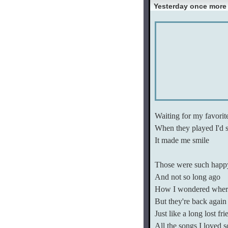
Yesterday once more
Waiting for my favorit
When they played I'd 
It made me smile
Those were such happ
And not so long ago
How I wondered where
But they're back again
Just like a long lost fri
All the songs I loved s