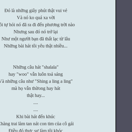
Đó là những giây phút thật vui vẻ
Và nó ko quá xa vời
ôi tự hỏi nó đã ra đi đến phương trời nào
Nhưng sau đó nó trở lại
Như một người bạn đã thất lạc từ lâu
Những bài hát tôi yêu thật nhiều...
Những câu hát "shalala"
hay "woo" vẫn luôn toả sáng
Và những câu như "Shing a ling a ling"
mà họ vẫn thừong hay hát
thật hay...
....
....
Khi bài hát đến khúc
hàng trai làm tan nát con tim của cô gái
Điều đó thực sự làm tôi khóc