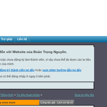
Trợ giúp
Liên hệ
đến với Website của Đoàn Trọng Nguyên.
oặc chưa đăng ký làm thành viên, vì vậy chưa thể tải được các tư liệu
h của mình.
đăng ký thành viên tại đây
hoặc
xem phim hướng dẫn tại đây
 vị có thể đăng nhập ở ngay ô bên phải.
>
Tiếng Anh
>
Tư liệu tham khảo
>
Đưa tư liệu lên
ay once more
Cùng tác giả
Lịch sử tải về