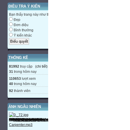
ĐIỀU TRA Ý KIẾN
Bạn thấy trang này như thế nào?
Đẹp
Đơn điệu
Bình thường
Ý kiến khác
THỐNG KÊ
81992
truy cập (
chi tiết
)
31
trong hôm nay
110653
lượt xem
40
trong hôm nay
92
thành viên
ẢNH NGẪU NHIÊN