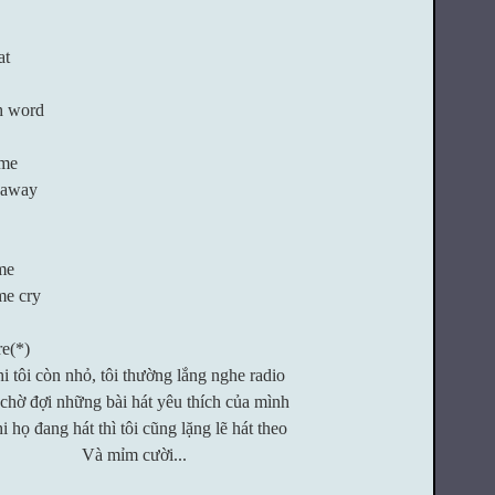
at
h word
 me
s away
me
me cry
re
(*)
i tôi còn nhỏ, tôi thường lắng nghe radio
 chờ đợi những bài hát yêu thích của mình
i họ đang hát thì tôi cũng lặng lẽ hát theo
Và mỉm cười...