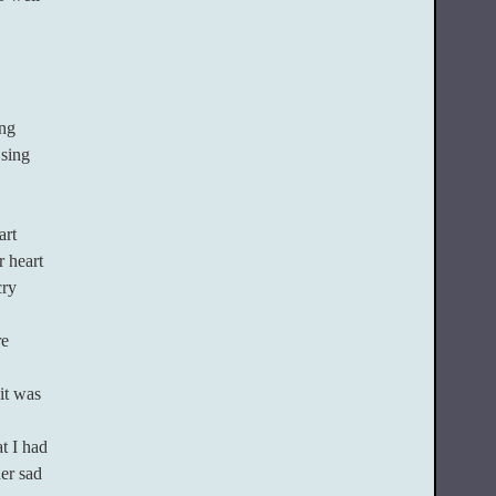
ing
 sing
art
r heart
cry
re
it was
t I had
er sad