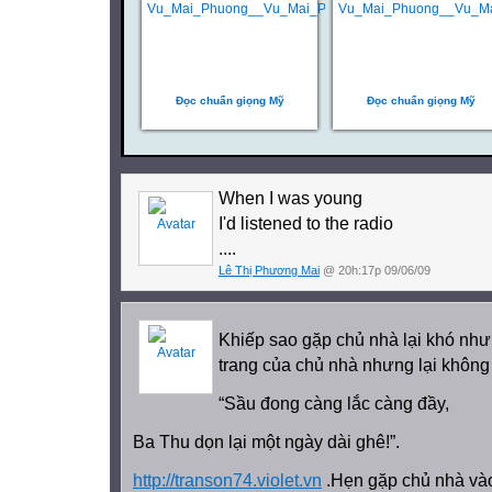
Đọc chuẩn giọng Mỹ
Đọc chuẩn giọng Mỹ
When I was young
I'd listened to the radio
....
Lê Thị Phương Mai
@ 20h:17p 09/06/09
Khiếp sao gặp chủ nhà lại khó như
trang của chủ nhà nhưng lại không
“Sầu đong càng lắc càng đầy,
Ba Thu dọn lại một ngày dài ghê!”.
http://transon74.violet.vn
.Hẹn gặp chủ nhà và