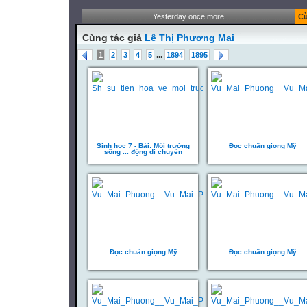
Yesterday once more
Cù
Cùng tác giả
Lê Thị Phương Mai
...
1
2
3
4
5
1894
1895
Sinh học 7 - Bài: Môi trường
Đọc chuẩn giọng Mỹ
sống ... động di chuyển
Đọc chuẩn giọng Mỹ
Đọc chuẩn giọng Mỹ