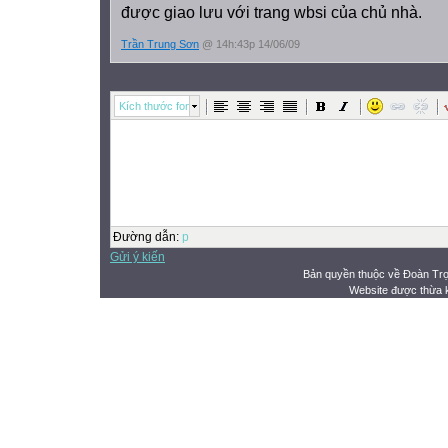
được giao lưu với trang wbsi của chủ nhà.
Trần Trung Sơn
@ 14h:43p 14/06/09
Kích thước font
Đường dẫn
:
p
Gửi ý kiến
Bản quyền thuộc về Đoàn Tr
Website được thừa 