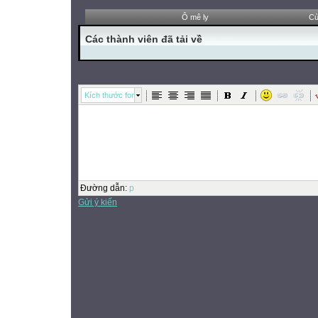
Ô mê ly
Cù
Các thành viên đã tải về
Kích thước font
Đường dẫn
:
p
Gửi ý kiến