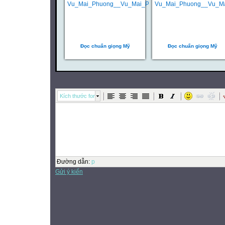
Đọc chuẩn giọng Mỹ
Đọc chuẩn giọng Mỹ
Kích thước font
Đường dẫn
:
p
Gửi ý kiến