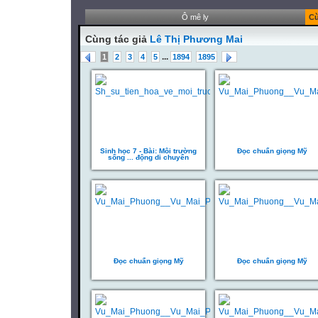
Ô mê ly
Cù
Cùng tác giả
Lê Thị Phương Mai
...
1
2
3
4
5
1894
1895
Sinh học 7 - Bài: Môi trường
Đọc chuẩn giọng Mỹ
sống ... động di chuyển
Đọc chuẩn giọng Mỹ
Đọc chuẩn giọng Mỹ