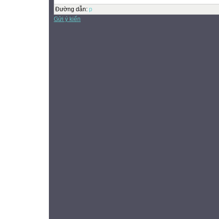
Đường dẫn
:
p
Gửi ý kiến