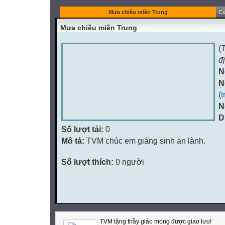
Mưa chiều miền Trung
Cù
Mưa chiều miền Trung
(
T
đ
N
N
(
t
N
D
Số lượt tải:
0
Mô tả:
TVM chúc em giáng sinh an lành.
Số lượt thích:
0 người
TVM tặng thầy giáo mong được giao lưu!