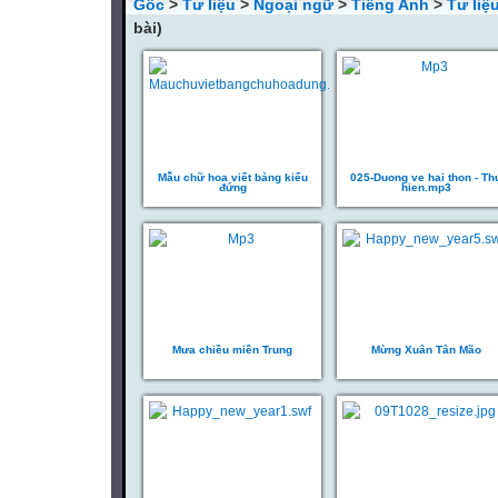
Gốc
>
Tư liệu
>
Ngoại ngữ
>
Tiếng Anh
>
Tư liệ
bài)
Mẫu chữ hoa viết bảng kiểu
025-Duong ve hai thon - Th
đứng
hien.mp3
Mưa chiều miền Trung
Mừng Xuân Tân Mão