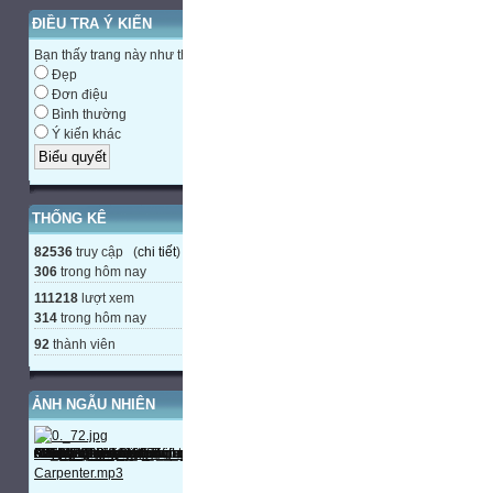
ĐIỀU TRA Ý KIẾN
Bạn thấy trang này như thế nào?
Đẹp
Đơn điệu
Bình thường
Ý kiến khác
THỐNG KÊ
82536
truy cập (
chi tiết
)
306
trong hôm nay
111218
lượt xem
314
trong hôm nay
92
thành viên
ẢNH NGẪU NHIÊN