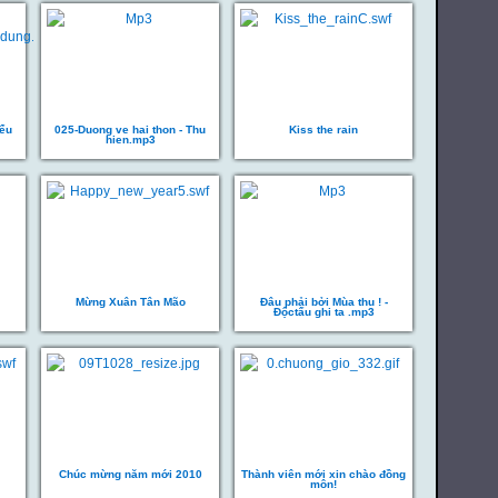
iểu
025-Duong ve hai thon - Thu
Kiss the rain
hien.mp3
Mừng Xuân Tân Mão
Đâu phải bởi Mùa thu ! -
Độctấu ghi ta .mp3
Chúc mừng năm mới 2010
Thành viên mới xin chào đồng
môn!