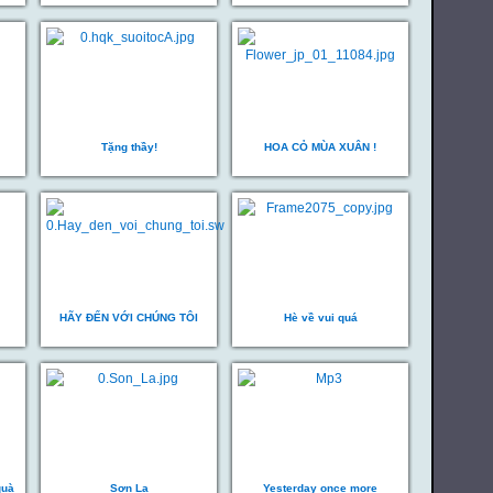
Tặng thầy!
HOA CỎ MÙA XUÂN !
HÃY ĐẾN VỚI CHÚNG TÔI
Hè về vui quá
quà
Sơn La
Yesterday once more