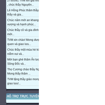
2750591 TVM xin gia nhập trang
, chúc thầy Nguyên...
Lê Hồng Phúc thăm thầy. Chúc
thầy và gia...
Chúc năm mới an khang, thịnh
vượng và hạnh phúc...
Chúc thầy cô và gia đình năm
mới...
TVM xin chào! Mong được làm
quen và giao lưu...
Chúc thầy một mùa hè tràn đầy
niềm vui và...
Mời bạn ghé thăm Ấn tượng cửa
Sông Đốc và...
Thọ Cương chào thầy Nguyễn.
Mong thầy thăm ...
TVM tặng thầy giáo mong được
giao lưu!...
HỖ TRỢ TRỰC TUYẾN