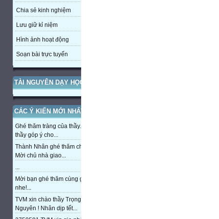
Chia sẻ kinh nghiệm
Lưu giữ kỉ niệm
Hình ảnh hoạt động
Soạn bài trực tuyến
TÀI NGUYÊN DẠY HỌC
CÁC Ý KIẾN MỚI NHẤT
Ghé thăm tràng của thầy. Mong
thầy góp ý cho...
Thành Nhân ghé thăm chủ nhà,
Mời chủ nhà giao...
...
Mời bạn ghé thăm cùng giao lưu
nhe!...
TVM xin chào thầy Trọng
Nguyên ! Nhân dịp tết...