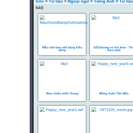
Gốc
>
Tư liệu
>
Ngoại ngữ
>
Tiếng Anh
>
Tư liệ
bài)
Mẫu chữ hoa viết bảng kiểu
025-Duong ve hai thon - Th
đứng
hien.mp3
Mưa chiều miền Trung
Mừng Xuân Tân Mão