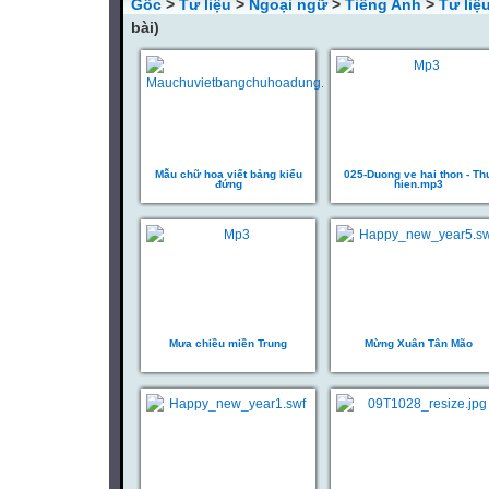
Gốc
>
Tư liệu
>
Ngoại ngữ
>
Tiếng Anh
>
Tư liệ
bài)
Mẫu chữ hoa viết bảng kiểu
025-Duong ve hai thon - Th
đứng
hien.mp3
Mưa chiều miền Trung
Mừng Xuân Tân Mão