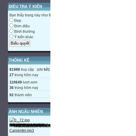
ĐIỀU TRA Ý KIẾN
Bạn thấy trang này như thế nào?
Đẹp
Đơn điệu
Bình thường
Ý kiến khác
THỐNG KÊ
81988
truy cập (
chi tiết
)
27
trong hôm nay
110649
lượt xem
36
trong hôm nay
92
thành viên
ẢNH NGẪU NHIÊN