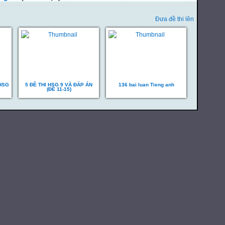
Đưa đề thi lên
HSG
5 ĐỀ THI HSG 9 VÀ ĐÁP ÁN
136 bai luan Tieng anh
(ĐỀ 11-15)