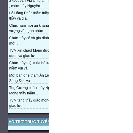
2750591 TVM xin gia nhập trang
, chúc thầy Nguyên...
Lê Hồng Phúc thăm thầy. Chúc
thầy và gia...
Chúc năm mới an khang, thịnh
vượng và hạnh phúc...
Chúc thầy cô và gia đình năm
mới...
TVM xin chào! Mong được làm
quen và giao lưu...
Chúc thầy một mùa hè tràn đầy
niềm vui và...
Mời bạn ghé thăm Ấn tượng cửa
Sông Đốc và...
Thọ Cương chào thầy Nguyễn.
Mong thầy thăm ...
TVM tặng thầy giáo mong được
giao lưu!...
HỖ TRỢ TRỰC TUYẾN