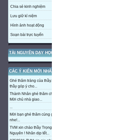
Chia sẻ kinh nghiệm
Lưu giữ kỉ niệm
Hình ảnh hoạt động
Soạn bài trực tuyến
TÀI NGUYÊN DẠY HỌC
CÁC Ý KIẾN MỚI NHẤT
Ghé thăm tràng của thầy. Mong
thầy góp ý cho...
Thành Nhân ghé thăm chủ nhà,
Mời chủ nhà giao...
...
Mời bạn ghé thăm cùng giao lưu
nhe!...
TVM xin chào thầy Trọng
Nguyên ! Nhân dịp tết...