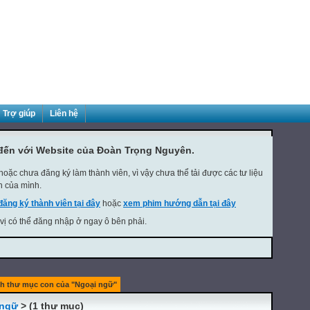
Trợ giúp
Liên hệ
đến với Website của Đoàn Trọng Nguyên.
oặc chưa đăng ký làm thành viên, vì vậy chưa thể tải được các tư liệu
h của mình.
đăng ký thành viên tại đây
hoặc
xem phim hướng dẫn tại đây
 vị có thể đăng nhập ở ngay ô bên phải.
h thư mục con của "Ngoại ngữ"
 ngữ
> (1 thư mục)