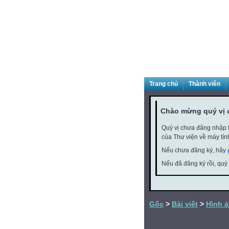
Trang chủ
Thành viên
Chào mừng quý vị 
Quý vị chưa đăng nhập h
của Thư viện về máy tín
Nếu chưa đăng ký, hãy
Nếu đã đăng ký rồi, quý
Gốc
>
Bài viết
>
Hình 