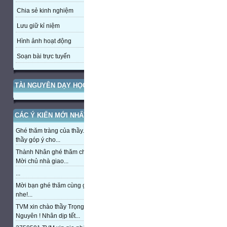
Chia sẻ kinh nghiệm
Lưu giữ kỉ niệm
Hình ảnh hoạt động
Soạn bài trực tuyến
TÀI NGUYÊN DẠY HỌC
CÁC Ý KIẾN MỚI NHẤT
Ghé thăm tràng của thầy. Mong
thầy góp ý cho...
Thành Nhân ghé thăm chủ nhà,
Mời chủ nhà giao...
...
Mời bạn ghé thăm cùng giao lưu
nhe!...
TVM xin chào thầy Trọng
Nguyên ! Nhân dịp tết...