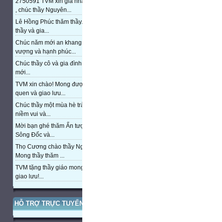
2750591 TVM xin gia nhập trang
, chúc thầy Nguyên...
Lê Hồng Phúc thăm thầy. Chúc
thầy và gia...
Chúc năm mới an khang, thịnh
vượng và hạnh phúc...
Chúc thầy cô và gia đình năm
mới...
TVM xin chào! Mong được làm
quen và giao lưu...
Chúc thầy một mùa hè tràn đầy
niềm vui và...
Mời bạn ghé thăm Ấn tượng cửa
Sông Đốc và...
Thọ Cương chào thầy Nguyễn.
Mong thầy thăm ...
TVM tặng thầy giáo mong được
giao lưu!...
HỖ TRỢ TRỰC TUYẾN