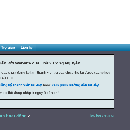
Trợ giúp
Liên hệ
đến với Website của Đoàn Trọng Nguyên.
oặc chưa đăng ký làm thành viên, vì vậy chưa thể tải được các tư liệu
h của mình.
đăng ký thành viên tại đây
hoặc
xem phim hướng dẫn tại đây
 vị có thể đăng nhập ở ngay ô bên phải.
ảnh hoạt động
>
Tạo bài viết mới