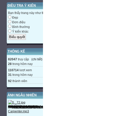
ĐIỀU TRA Ý KIẾN
Bạn thấy trang này như thế nào?
Đẹp
Đơn điệu
Bình thường
Ý kiến khác
THỐNG KÊ
82047
truy cập (
chi tiết
)
28
trong hôm nay
110714
lượt xem
31
trong hôm nay
92
thành viên
ẢNH NGẪU NHIÊN